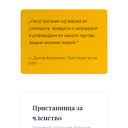
„Секој граѓанин кој верува во
слободата, правдата и напредокот
е добредојден во нашата партија.
Заедно можеме повеќе.”
— Драган Василески, Претседател на
НЛП
Пристапница за
членство
Пополнете ги вашите податоци.