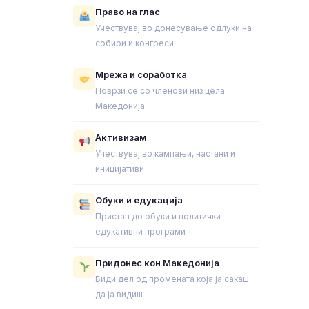
Право на глас
Учествувај во донесување одлуки на
собири и конгреси
Мрежа и соработка
Поврзи се со членови низ цела
Македонија
Активизам
Учествувај во кампањи, настани и
иницијативи
Обуки и едукација
Пристап до обуки и политички
едукативни програми
Придонес кон Македонија
Биди дел од промената која ја сакаш
да ја видиш