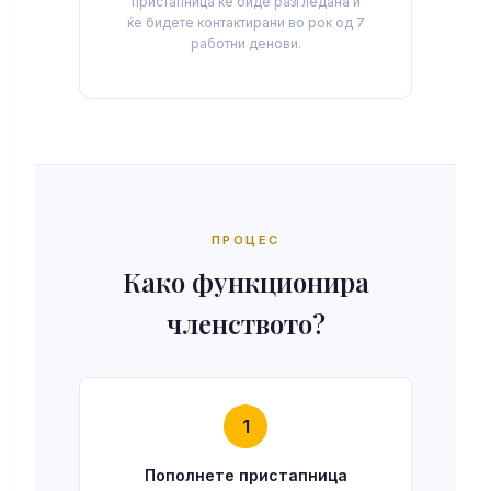
пристапница ќе биде разгледана и
ќе бидете контактирани во рок од 7
работни денови.
ПРОЦЕС
Како функционира
членството?
1
Пополнете пристапница