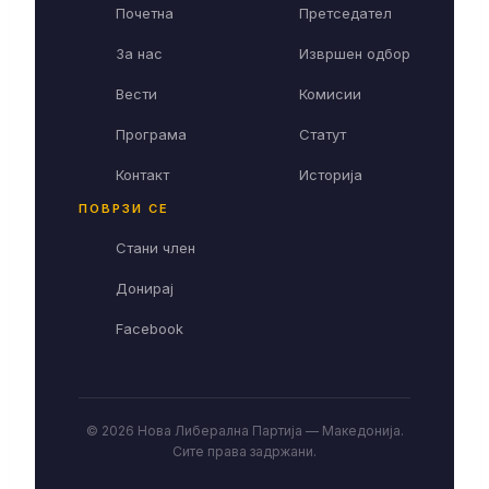
Почетна
Претседател
За нас
Извршен одбор
Вести
Комисии
Програма
Статут
Контакт
Историја
ПОВРЗИ СЕ
Стани член
Донирај
Facebook
© 2026 Нова Либерална Партија — Македонија.
Сите права задржани.