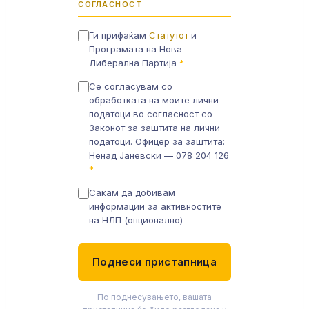
СОГЛАСНОСТ
Ги прифаќам
Статутот
и
Програмата на Нова
Либерална Партија
*
Се согласувам со
обработката на моите лични
податоци во согласност со
Законот за заштита на лични
податоци. Офицер за заштита:
Ненад Јаневски — 078 204 126
*
Сакам да добивам
информации за активностите
на НЛП (опционално)
Поднеси пристапница
По поднесувањето, вашата