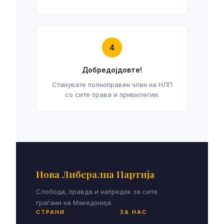
4
Добредојдовте!
Станувате полноправен член на НЛП
со сите права и привилегии.
Нова Либерална Партија
Слобода, правда и напредок за сите
граѓани на Македонија.
СТРАНИ
ЗА НАС