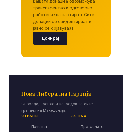
Вашата донација овозможува
транспарентно и одговорно
работење на партијата. Сите
донации се евидентираат и
јавно се објавуваат.
Донирај
Нова Либерална Партија
Слобода, правда и напредок за сите
граѓани на Македонија.
СТРАНИ
ЗА НАС
Почетна
Претседател