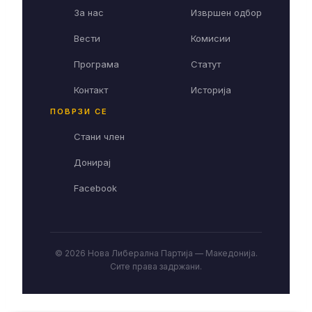
За нас
Извршен одбор
Вести
Комисии
Програма
Статут
Контакт
Историја
ПОВРЗИ СЕ
Стани член
Донирај
Facebook
© 2026 Нова Либерална Партија — Македонија.
Сите права задржани.