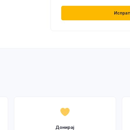
Испрат
Донирај