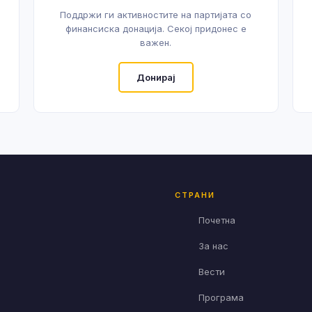
Поддржи ги активностите на партијата со
финансиска донација. Секој придонес е
важен.
Донирај
СТРАНИ
Почетна
За нас
Вести
Програма