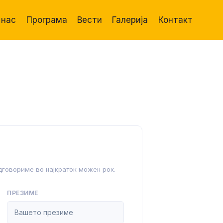
 нас
Програма
Вести
Галерија
Контакт
дговориме во најкраток можен рок.
ПРЕЗИМЕ