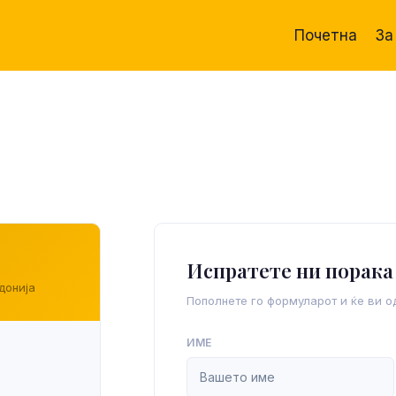
Почетна
За
Испратете ни порака
донија
Пополнете го формуларот и ќе ви о
ИМЕ